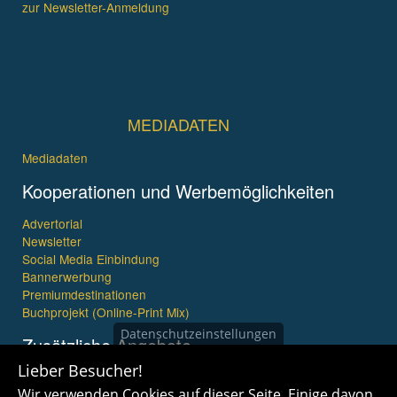
zur Newsletter-Anmeldung
MEDIADATEN
Mediadaten
Kooperationen und Werbemöglichkeiten
Advertorial
Newsletter
Social Media Einbindung
Bannerwerbung
Premiumdestinationen
Buchprojekt (Online-Print Mix)
Datenschutzeinstellungen
Zusätzliche Angebote
Lieber Besucher!
Imagefilme und mehr
Wir verwenden Cookies auf dieser Seite. Einige davon
360° x 360° Fotografie