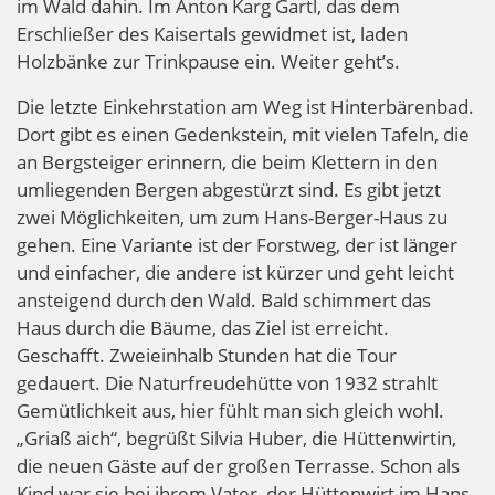
im Wald dahin. Im Anton Karg Gartl, das dem
Erschließer des Kaisertals gewidmet ist, laden
Holzbänke zur Trinkpause ein. Weiter geht’s.
Die letzte Einkehrstation am Weg ist Hinterbärenbad.
Dort gibt es einen Gedenkstein, mit vielen Tafeln, die
an Bergsteiger erinnern, die beim Klettern in den
umliegenden Bergen abgestürzt sind. Es gibt jetzt
zwei Möglichkeiten, um zum Hans-Berger-Haus zu
gehen. Eine Variante ist der Forstweg, der ist länger
und einfacher, die andere ist kürzer und geht leicht
ansteigend durch den Wald. Bald schimmert das
Haus durch die Bäume, das Ziel ist erreicht.
Geschafft. Zweieinhalb Stunden hat die Tour
gedauert. Die Naturfreudehütte von 1932 strahlt
Gemütlichkeit aus, hier fühlt man sich gleich wohl.
„Griaß aich“, begrüßt Silvia Huber, die Hüttenwirtin,
die neuen Gäste auf der großen Terrasse. Schon als
Kind war sie bei ihrem Vater, der Hüttenwirt im Hans-