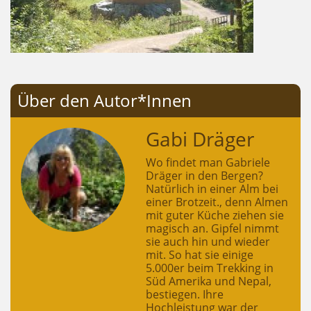
Über den Autor*Innen
Gabi Dräger
Wo findet man Gabriele
Dräger in den Bergen?
Natürlich in einer Alm bei
einer Brotzeit., denn Almen
mit guter Küche ziehen sie
magisch an. Gipfel nimmt
sie auch hin und wieder
mit. So hat sie einige
5.000er beim Trekking in
Süd Amerika und Nepal,
bestiegen. Ihre
Hochleistung war der