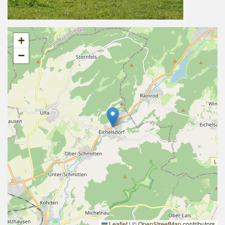
+
−
Leaflet
|
©
OpenStreetMap
contributors