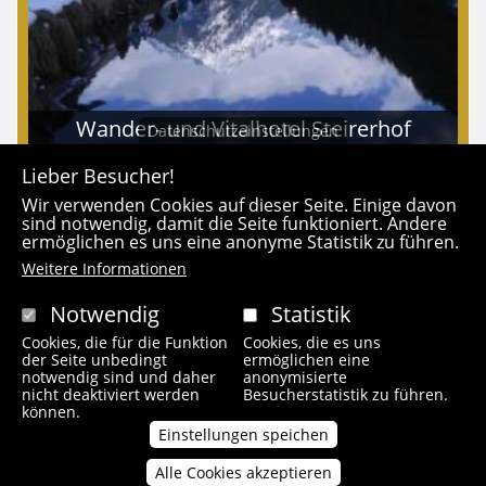
Wander- und Vitalhotel Steirerhof
Datenschutzeinstellungen
Lieber Besucher!
Werbung
Wir verwenden Cookies auf dieser Seite. Einige davon
sind notwendig, damit die Seite funktioniert. Andere
ermöglichen es uns eine anonyme Statistik zu führen.
Weitere Informationen
Notwendig
Statistik
Cookies, die für die Funktion
Cookies, die es uns
der Seite unbedingt
ermöglichen eine
notwendig sind und daher
anonymisierte
nicht deaktiviert werden
Besucherstatistik zu führen.
können.
Einstellungen speichen
Alle Cookies akzeptieren
Zustimmung