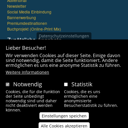
Advertorial
Newsletter
Social Media Einbindung
Bannerwerbung
Premiumdestinationen
Buchprojekt (Online-Print Mix)
Datenschutzeinstellungen
Zusätzliche Angebote
Lieber Besucher!
Imagefilme und mehr
Wir verwenden Cookies auf dieser Seite. Einige davon
360° x 360° Fotografie
sind notwendig, damit die Seite funktioniert. Andere
ermöglichen es uns eine anonyme Statistik zu führen.
Weitere Informationen
Notwendig
Statistik
Cookies, die für die Funktion
Cookies, die es uns
Copyright © 2021 wanderfreak.de. Alle Rechte vorbehalten.
der Seite unbedingt
ermöglichen eine
notwendig sind und daher
anonymisierte
nicht deaktiviert werden
Besucherstatistik zu führen.
Fußzeilenmenü
können.
Kontakt
Impressum
Links
Unsere Autoren
Einstellungen speichen
Alle Cookies akzeptieren
Zustimmung