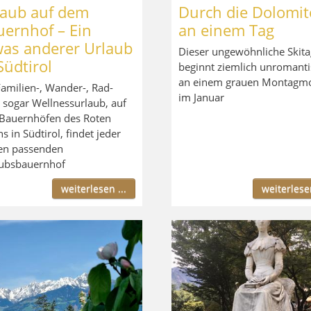
laub auf dem
Durch die Dolomit
uernhof – Ein
an einem Tag
was anderer Urlaub
Dieser ungewöhnliche Skita
Südtirol
beginnt ziemlich unromanti
an einem grauen Montagm
amilien-, Wander-, Rad-
im Januar
 sogar Wellnessurlaub, auf
Bauernhöfen des Roten
s in Südtirol, findet jeder
en passenden
ubsbauernhof
weiterlesen ...
weiterlesen