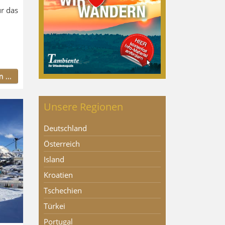
ür das
 ...
Unsere Regionen
Deutschland
Österreich
Island
Kroatien
Tschechien
Türkei
Portugal