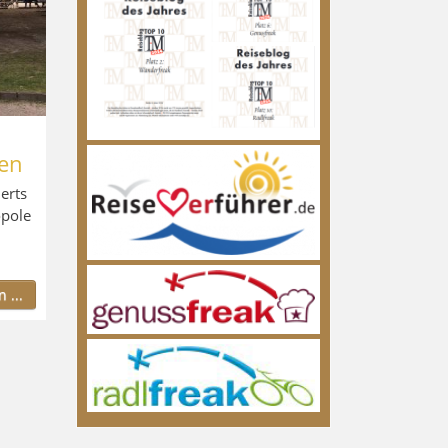
en
erts
opole
 ...