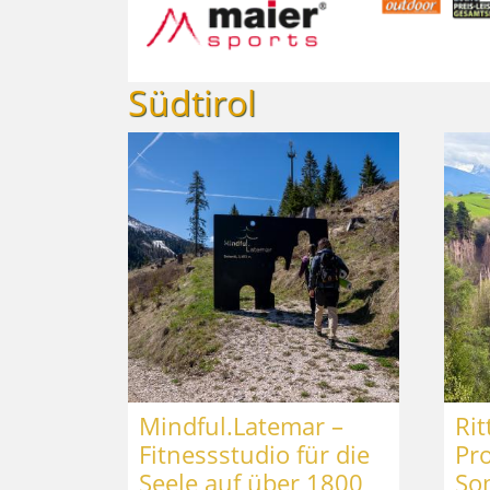
Südtirol
Mindful.Latemar –
Rit
Fitnessstudio für die
Pr
Seele auf über 1800
So