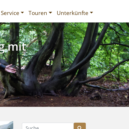
Service
Touren
Unterkünfte
g mit
gurien
Suche