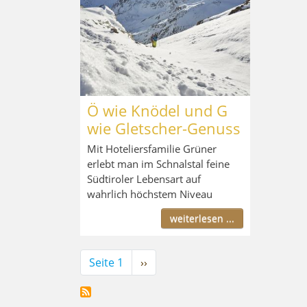
Ö wie Knödel und G
wie Gletscher-Genuss
Mit Hoteliersfamilie Grüner
erlebt man im Schnalstal feine
Südtiroler Lebensart auf
wahrlich höchstem Niveau
weiterlesen ...
Seitennummerierung
Seite 1
Nächste
››
Seite