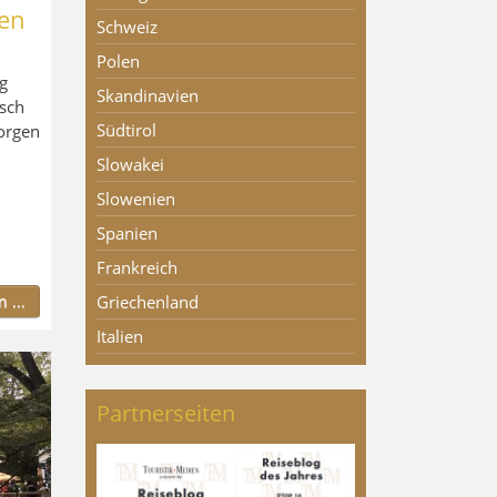
en
Schweiz
Polen
g
Skandinavien
sch
Südtirol
orgen
Slowakei
Slowenien
Spanien
Frankreich
 ...
Griechenland
Italien
Partnerseiten